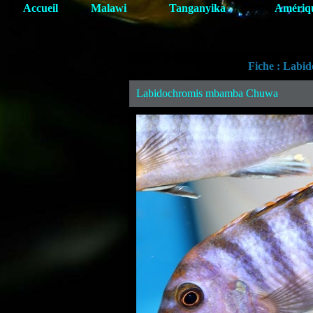
Accueil
Malawi
Tanganyika
Amériq
Fiche : Lab
Labidochromis mbamba Chuwa